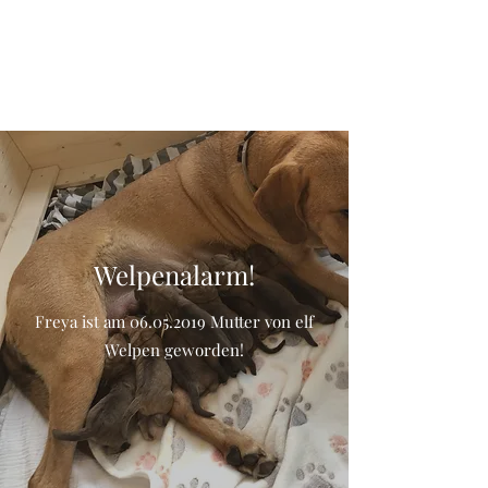
Broholmer-van-
distelakker
Welpenalarm!
Freya ist am
06.05.2019
Mutter von elf
Welpen geworden!