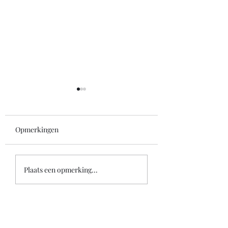
Opmerkingen
Woche 7
Woche 6
Plaats een opmerking...