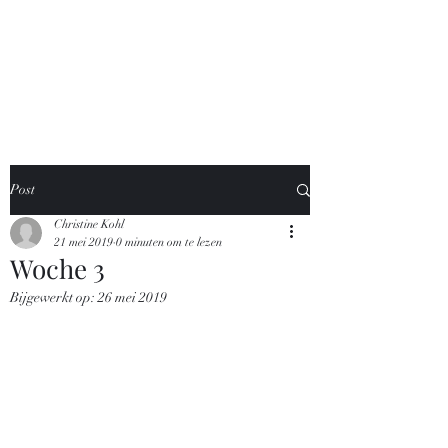
Broholmer-van-
distelakker
Post
Christine Kohl
21 mei 2019
0 minuten om te lezen
Woche 3
Bijgewerkt op:
26 mei 2019